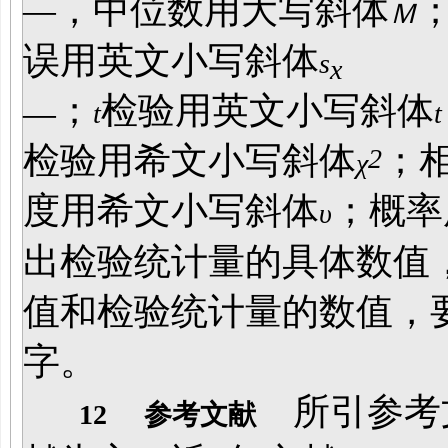
—
，中位数用大写斜体
Ｍ
误用英文小写斜体
s
x
；
检验用英文小写斜体
—
t
t
检验用希文小写斜体
；
2
χ
度用希文小写斜体
；概率
υ
出检验统计量的具体数值
值和检验统计量的数值，
字。
所引参考文
12
参考文献