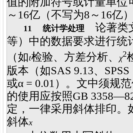
值的附加符号或计量单位可
～16亿（不写为8～16亿
论著类文
11
统计学处理
等）中的数据要求进行统
2
（如
检验、方差分析、
t
χ
版本（如SAS 9.13、SPSS
或α = 0.01）。文中
的使用应按照GB 3358
定，一律采用斜体排印。
斜体
x